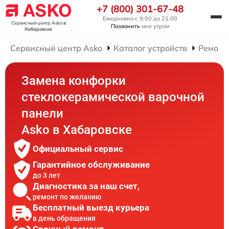
+7 (800) 301-67-48
Ежедневно с 9:00 до 21:00
Сервисный центр Asko
в
Позвонить
мне утром
Хабаровске
Сервисный центр Asko
Каталог устройств
Ремонт
Замена конфорки
стеклокерамической варочной
панели
Asko в Хабаровске
Официальный сервис
Гарантийное обслуживание
до 3 лет
Диагностика за наш счет,
ремонт по желанию
Бесплатный выезд курьера
в день обращения