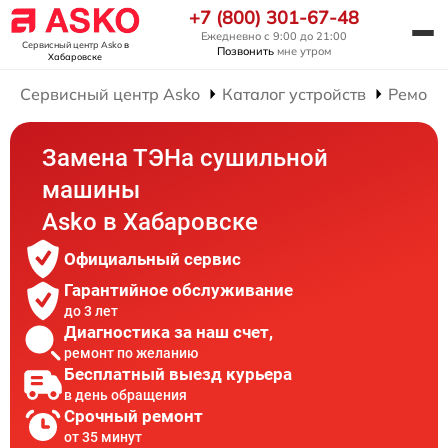
+7 (800) 301-67-48
Ежедневно с 9:00 до 21:00
Сервисный центр Asko
в
Позвонить
мне утром
Хабаровске
Сервисный центр Asko
Каталог устройств
Ремонт
Замена ТЭНа сушильной
машины
Asko в Хабаровске
Официальный сервис
Гарантийное обслуживание
до 3 лет
Диагностика за наш счет,
ремонт по желанию
Бесплатный выезд курьера
в день обращения
Срочный ремонт
от 35 минут