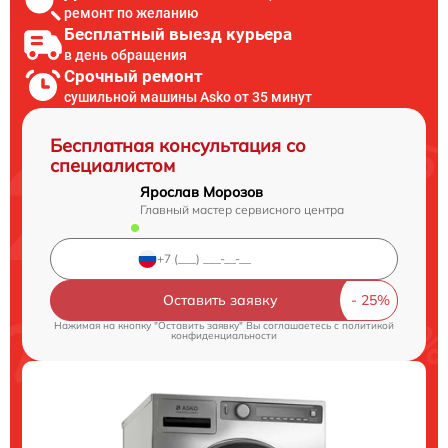
ремонт по желанию
Бесплатный выезд курьера
в день обращения
Срочный ремонт
сушильной машины Asko от 35 минут
Бесплатная консультация со
специалистом
Ярослав Морозов
Главный мастер сервисного центра
Оставить заявку
Нажимая на кнопку "Оставить заявку" Вы соглашаетесь c
политикой
конфиденциальности