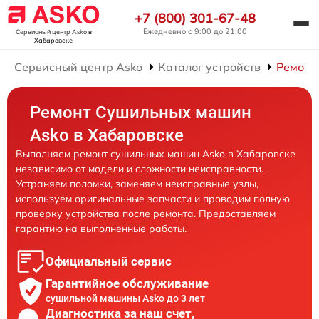
+7 (800) 301-67-48
Ежедневно с 9:00 до 21:00
Сервисный центр Asko
в
Хабаровске
Сервисный центр Asko
Каталог устройств
Ремонт
Ремонт Сушильных машин
Asko в Хабаровске
Выполняем ремонт сушильных машин Asko в Хабаровске
независимо от модели и сложности неисправности.
Устраняем поломки, заменяем неисправные узлы,
используем оригинальные запчасти и проводим полную
проверку устройства после ремонта. Предоставляем
гарантию на выполненные работы.
Официальный сервис
Гарантийное обслуживание
сушильной машины Asko до 3 лет
Диагностика за наш счет,