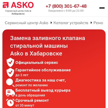
+7 (800) 301-67-48
Ежедневно с 9:00 до 21:00
Сервисный центр Asko
в
Хабаровске
Сервисный центр Asko
Каталог устройств
Ремонт
Замена заливного клапана
стиральной машины
Asko в Хабаровске
Официальный сервис
Гарантийное обслуживание
до 3 лет
Диагностика за наш счет,
ремонт по желанию
Бесплатный выезд курьера
в день обращения
Срочный ремонт
от 35 минут