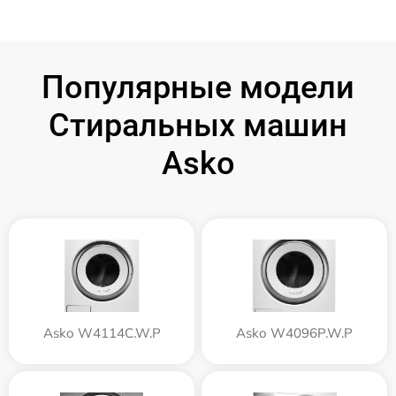
Популярные модели
Стиральных машин
Asko
Asko W4114C.W.P
Asko W4096P.W.P