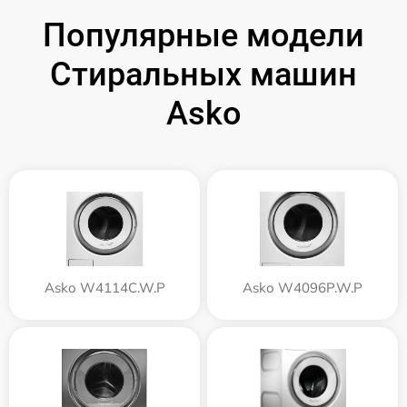
Популярные модели
Стиральных машин
Asko
Asko W4114C.W.P
Asko W4096P.W.P