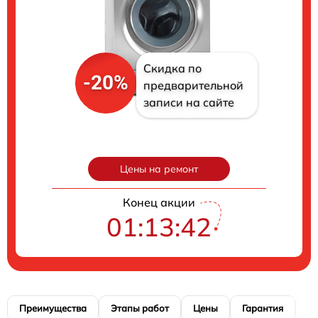
Скидка по
-20%
предварительной
записи на сайте
Цены на ремонт
Конец акции
01:13:40
Преимущества
Этапы работ
Цены
Гарантия
М