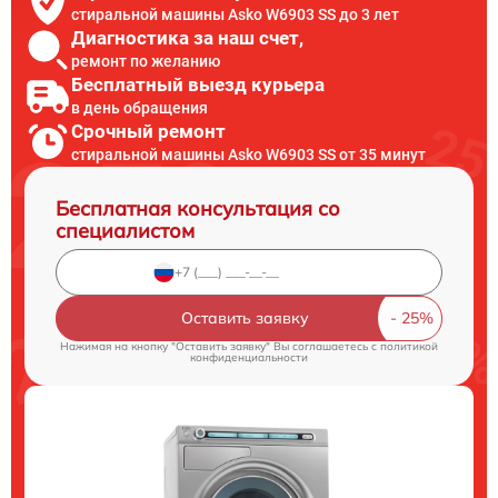
стиральной машины Asko W6903 SS до 3 лет
Диагностика за наш счет,
ремонт по желанию
Бесплатный выезд курьера
в день обращения
Срочный ремонт
стиральной машины Asko W6903 SS от 35 минут
Бесплатная консультация со
специалистом
Оставить заявку
Нажимая на кнопку "Оставить заявку" Вы соглашаетесь c
политикой
конфиденциальности