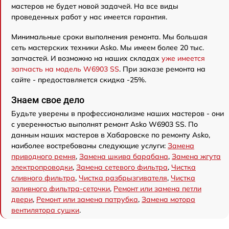
мастеров не будет новой задачей. На все виды
проведенных работ у нас имеется гарантия.
Минимальные сроки выполнения ремонта. Мы большая
сеть мастерских техники Asko. Мы имеем более 20 тыс.
запчастей. И возможно на наших складах
уже имеется
запчасть на модель W6903 SS
. При заказе ремонта на
сайте - предоставляется скидка -25%.
Знаем свое дело
Будьте уверены в профессионализме наших мастеров - они
с уверенностью выполнят ремонт Asko W6903 SS. По
данным наших мастеров в Хабаровске по ремонту Asko,
наиболее востребованы следующие услуги:
Замена
приводного ремня
,
Замена шкива барабана
,
Замена жгута
электропроводки
,
Замена сетевого фильтра
,
Чистка
сливного фильтра
,
Чистка разбрызгивателя
,
Чистка
заливного фильтра-сеточки
,
Ремонт или замена петли
двери
,
Ремонт или замена патрубка
,
Замена мотора
вентилятора сушки
.