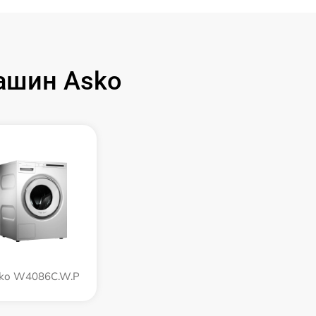
ашин Asko
ko W4086C.W.P