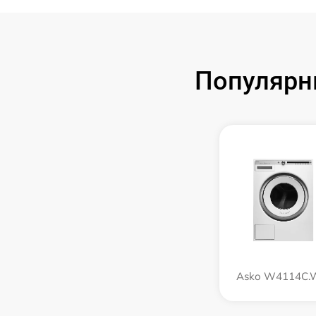
Популярн
Asko W4114C.