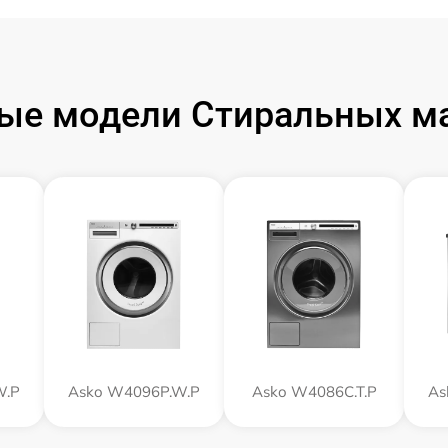
ые модели Стиральных м
W.P
Asko W4096P.W.P
Asko W4086C.T.P
As