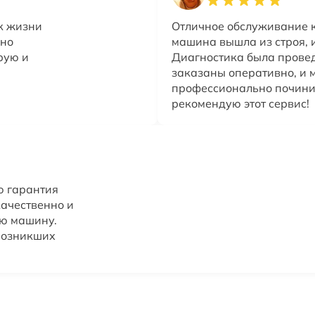
к жизни
Отличное обслуживание к
чно
машина вышла из строя, и 
рую и
Диагностика была провед
заказаны оперативно, и м
профессионально почини
рекомендую этот сервис!
ю гарантия
качественно и
ую машину.
 возникших