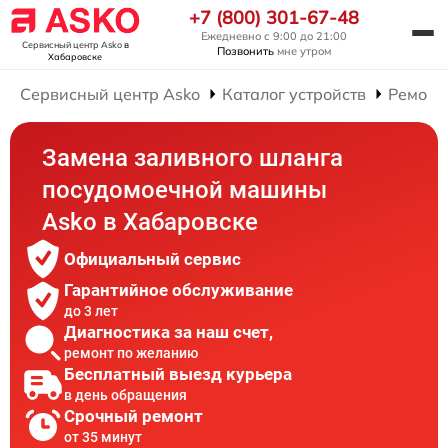
+7 (800) 301-67-48
Ежедневно с 9:00 до 21:00
Сервисный центр Asko
в
Позвонить
мне утром
Хабаровске
Сервисный центр Asko
Каталог устройств
Ремонт
Замена заливного шланга
посудомоечной машины
Asko в Хабаровске
Официальный сервис
Гарантийное обслуживание
до 3 лет
Диагностика за наш счет,
ремонт по желанию
Бесплатный выезд курьера
в день обращения
Срочный ремонт
от 35 минут