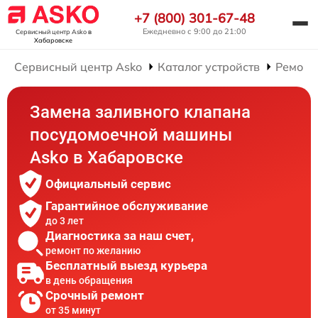
+7 (800) 301-67-48
Ежедневно с 9:00 до 21:00
Сервисный центр Asko
в
Хабаровске
Сервисный центр Asko
Каталог устройств
Ремонт
Замена заливного клапана
посудомоечной машины
Asko в Хабаровске
Официальный сервис
Гарантийное обслуживание
до 3 лет
Диагностика за наш счет,
ремонт по желанию
Бесплатный выезд курьера
в день обращения
Срочный ремонт
от 35 минут