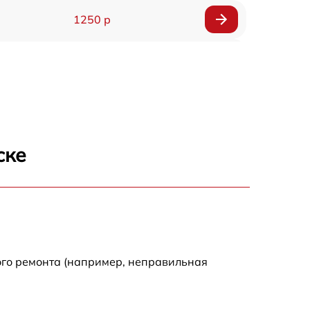
1250 р
1000 р
850 р
2590 р
ске
1550 р
1550 р
1600 р
ого ремонта (например, неправильная
750 р