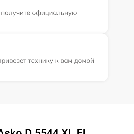
ы получите официальную
ривезет технику к вам домой
ko D 5544 XL FI