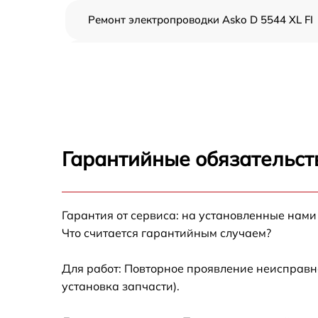
Ремонт электропроводки Asko D 5544 XL FI
Замена шнура питания Asko D 5544 XL FI
Корпусный ремонт (замена резинок,
креплений, кнопок) Asko D 5544 XL FI
Ремонт платы управления (восстановление)
Asko D 5544 XL FI
Гарантийные обязательст
Замена заливного клапана Asko D 5544 XL 
Гарантия от сервиса: на установленные нами
Замена панели управления Asko D 5544 XL 
Что считается гарантийным случаем?
Замена расходомера Asko D 5544 XL FI
Для работ: Повторное проявление неисправн
установка запчасти).
Замена разбрызгивателя Asko D 5544 XL FI