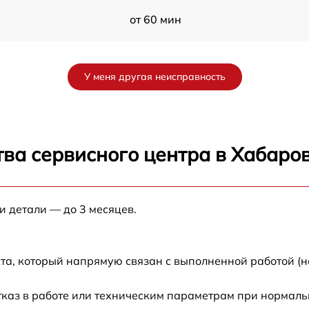
от 60 мин
от 60 мин
У меня другая неисправность
от 60 мин
от 60 мин
ва сервисного центра в Хабаро
от 60 мин
и детали — до 3 месяцев.
от 60 мин
от 60 мин
та, который напрямую связан с выполненной работой (н
от 60 мин
тказ в работе или техническим параметрам при нормаль