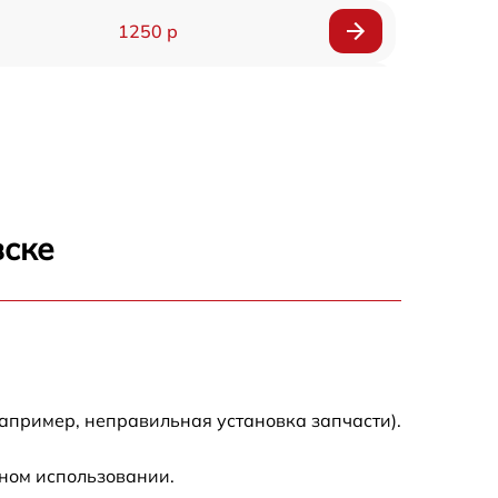
1250 р
1000 р
850 р
2590 р
вске
1550 р
1550 р
1600 р
апример, неправильная установка запчасти).
750 р
ном использовании.