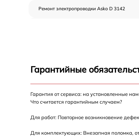
Ремонт электропроводки Asko D 3142
Замена шнура питания Asko D 3142
Корпусный ремонт (замена резинок,
креплений, кнопок) Asko D 3142
Ремонт платы управления (восстановление)
Asko D 3142
Гарантийные обязательст
Замена заливного клапана Asko D 3142
Гарантия от сервиса: на установленные нам
Замена панели управления Asko D 3142
Что считается гарантийным случаем?
Замена расходомера Asko D 3142
Для работ: Повторное возникновение дефек
Замена разбрызгивателя Asko D 3142
Для комплектующих: Внезапная поломка, о