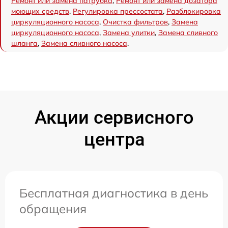
Ремонт или замена патрубка
,
Ремонт или замена дозатора
моющих средств
,
Регулировка прессостата
,
Разблокировка
циркуляционного насоса
,
Очистка фильтров
,
Замена
циркуляционного насоса
,
Замена улитки
,
Замена сливного
шланга
,
Замена сливного насоса
.
Акции сервисного
центра
Бесплатная диагностика в день
обращения