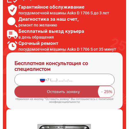
Гарантийное обслуживание
посудомоечной машины Asko D 1706 S до 3 лет
Диагностика за наш счет,
ремонт по желанию
Бесплатный выезд курьера
в день обращения
Срочный ремонт
посудомоечной машины Asko D 1706 S от 35 минут
Бесплатная консультация со
специалистом
Оставить заявку
Нажимая на кнопку "Оставить заявку" Вы соглашаетесь c
политикой
конфиденциальности