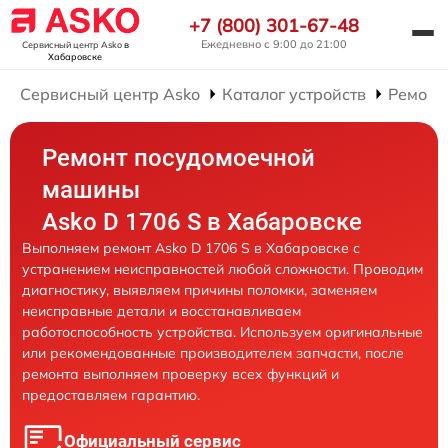
+7 (800) 301-67-48
Ежедневно с 9:00 до 21:00
Сервисный центр Asko
в
Хабаровске
Сервисный центр Asko
Каталог устройств
Ремонт
Ремонт посудомоечной
машины
Asko D 1706 S в Хабаровске
Выполняем ремонт Asko D 1706 S в Хабаровске с
устранением неисправностей любой сложности. Проводим
диагностику, выявляем причины поломки, заменяем
неисправные детали и восстанавливаем
работоспособность устройства. Используем оригинальные
или рекомендованные производителем запчасти, после
ремонта выполняем проверку всех функций и
предоставляем гарантию.
Официальный сервис