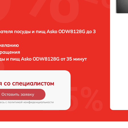
ателя посуды и пищ Asko ODW8128G до 3
 желанию
бращения
ды и пищ Asko ODW8128G от 35 минут
я со специалистом
Оставить заявку
есь c
политикой конфиденциальности