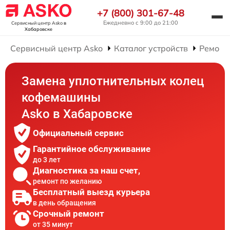
+7 (800) 301-67-48
Ежедневно с 9:00 до 21:00
Сервисный центр Asko
в
Хабаровске
Сервисный центр Asko
Каталог устройств
Ремонт
Замена уплотнительных колец
кофемашины
Asko в Хабаровске
Официальный сервис
Гарантийное обслуживание
до 3 лет
Диагностика за наш счет,
ремонт по желанию
Бесплатный выезд курьера
в день обращения
Срочный ремонт
от 35 минут