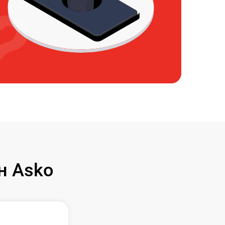
н Asko