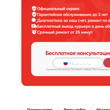
Официальный сервис
Гарантийное обслуживание
до 3 лет
Диагностика за наш счет,
ремонт по
Бесплатный выезд курьера
в день о
Срочный ремонт
от 35 минут
Бесплатная консультаци
Нажимая на кнопку "Оставить заявку" Вы соглашает
Преимущества
Этапы работ
Модели