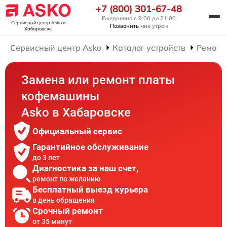
+7 (800) 301-67-48
Ежедневно с 9:00 до 21:00
Сервисный центр Asko
в
Позвонить
мне утром
Хабаровске
Сервисный центр Asko
Каталог устройств
Ремонт
Замена или ремонт платы
кофемашины
Asko в Хабаровске
Официальный сервис
Гарантийное обслуживание
до 3 лет
Диагностика за наш счет,
ремонт по желанию
Бесплатный выезд курьера
в день обращения
Срочный ремонт
от 35 минут