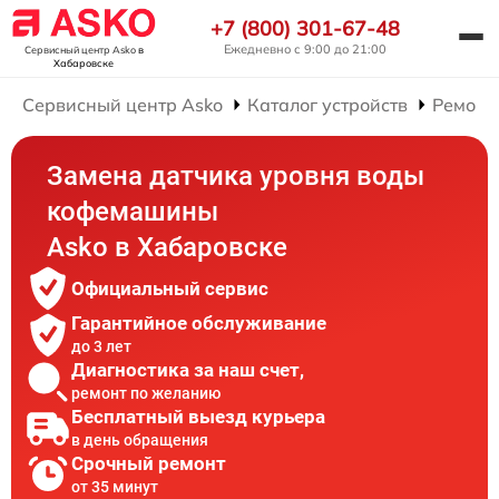
+7 (800) 301-67-48
Ежедневно с 9:00 до 21:00
Сервисный центр Asko
в
Хабаровске
Сервисный центр Asko
Каталог устройств
Ремонт
Замена датчика уровня воды
кофемашины
Asko в Хабаровске
Официальный сервис
Гарантийное обслуживание
до 3 лет
Диагностика за наш счет,
ремонт по желанию
Бесплатный выезд курьера
в день обращения
Срочный ремонт
от 35 минут