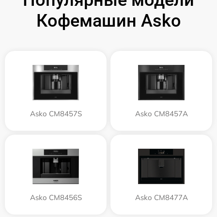
Популярные модели
Кофемашин Asko
Asko CM8457S
Asko CM8457A
Asko CM8456S
Asko CM8477A