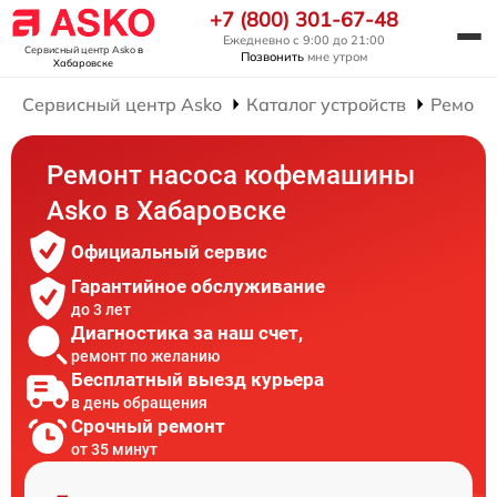
+7 (800) 301-67-48
Ежедневно с 9:00 до 21:00
Сервисный центр Asko
в
Позвонить
мне утром
Хабаровске
Сервисный центр Asko
Каталог устройств
Ремонт
Ремонт насоса кофемашины
Asko в Хабаровске
Официальный сервис
Гарантийное обслуживание
до 3 лет
Диагностика за наш счет,
ремонт по желанию
Бесплатный выезд курьера
в день обращения
Срочный ремонт
от 35 минут