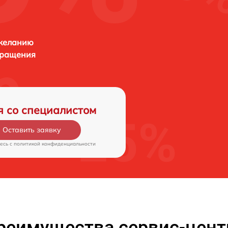
 желанию
бращения
я со специалистом
Оставить заявку
есь c
политикой конфиденциальности
реимущества сервис-цент