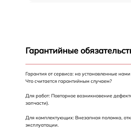
Ремонт/замена датчика температуры Asko
RFN31831i
Замена термостата Asko RFN31831i
Замена усилителей Asko RFN31831i
Гарантийные обязательст
Замена таймера Asko RFN31831i
Гарантия от сервиса: на установленные нами
Замена электросхемы Asko RFN31831i
Что считается гарантийным случаем?
Ремонт испарителя Asko RFN31831i
Для работ: Повторное возникновение дефект
запчасти).
Устранение засора трубопровода Asko
RFN31831i
Для комплектующих: Внезапная поломка, отк
Ремонт датчика морозильного отделения
эксплуатации.
Asko RFN31831i