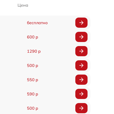
Цена
бесплатно
600 р
1290 р
500 р
550 р
590 р
500 р