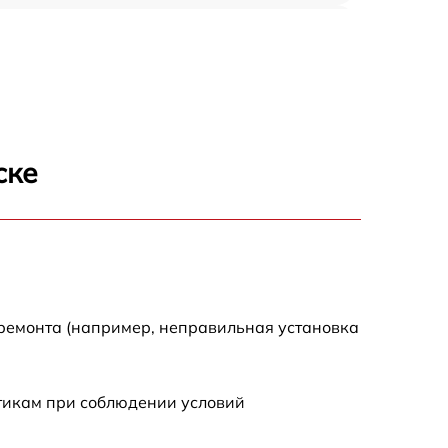
650 р
500 р
650 р
ске
710 р
590 р
650 р
 ремонта (например, неправильная установка
800 р
стикам при соблюдении условий
450 р