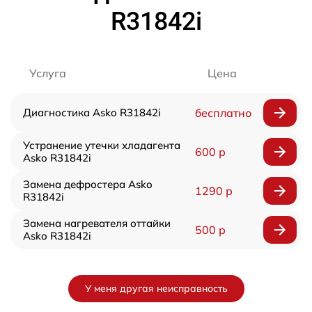
R31842i
Услуга
Цена
Диагностика Asko R31842i
бесплатно
Устранение утечки хладагента
600 р
Asko R31842i
Замена дефростера Asko
1290 р
R31842i
Замена нагревателя оттайки
500 р
Asko R31842i
У меня другая неисправность