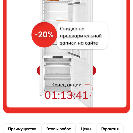
Скидка по
-20%
предварительной
записи на сайте
Цены на ремонт
Конец акции
01:13:40
Преимущества
Этапы работ
Цены
Гарантия
М