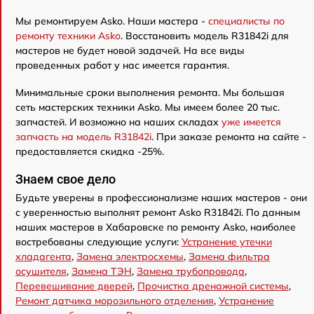
Мы ремонтируем Asko. Наши мастера -
специалисты по
ремонту техники Asko
. Восстановить модель R31842i для
мастеров не будет новой задачей. На все виды
проведенных работ у нас имеется гарантия.
Минимальные сроки выполнения ремонта. Мы большая
сеть мастерских техники Asko. Мы имеем более 20 тыс.
запчастей. И возможно на наших складах
уже имеется
запчасть на модель R31842i
. При заказе ремонта на сайте -
предоставляется скидка -25%.
Знаем свое дело
Будьте уверены в профессионализме наших мастеров - они
с уверенностью выполнят ремонт Asko R31842i. По данным
наших мастеров в Хабаровске по ремонту Asko, наиболее
востребованы следующие услуги:
Устранение утечки
хладагента
,
Замена электросхемы
,
Замена фильтра
осушителя
,
Замена ТЭН
,
Замена трубопровода
,
Перевешивание дверей
,
Прочистка дренажной системы
,
Ремонт датчика морозильного отделения
,
Устранение