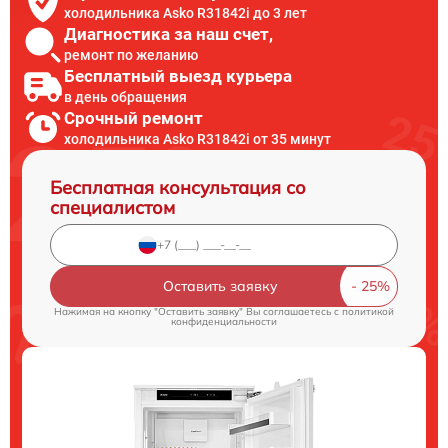
холодильника Asko R31842i до 3 лет
Диагностика за наш счет,
ремонт по желанию
Бесплатный выезд курьера
в день обращения
Срочный ремонт
холодильника Asko R31842i от 35 минут
Бесплатная консультация со
специалистом
Оставить заявку
Нажимая на кнопку "Оставить заявку" Вы соглашаетесь c
политикой
конфиденциальности