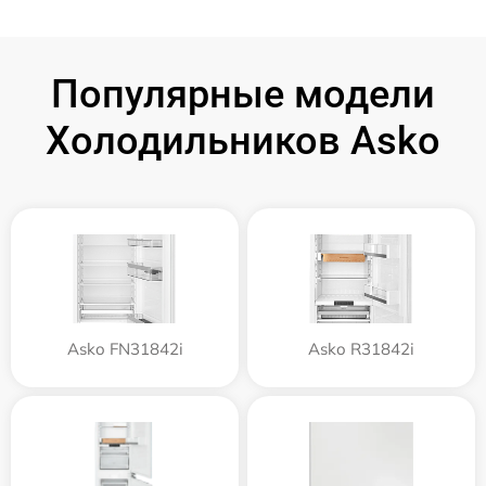
Популярные модели
Холодильников Asko
Asko FN31842i
Asko R31842i