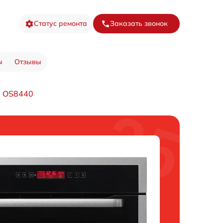
Статус ремонта
Заказать звонок
ы
Отзывы
а OS8440