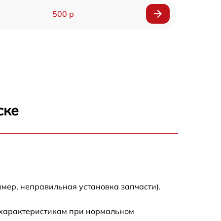
500 р
1200 р
500 р
700 р
ске
500 р
900 р
1500 р
мер, неправильная установка запчасти).
 характеристикам при нормальном