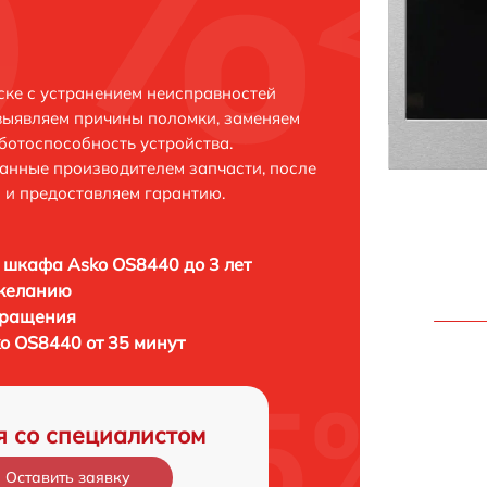
ке с устранением неисправностей
выявляем причины поломки, заменяем
ботоспособность устройства.
анные производителем запчасти, после
 и предоставляем гарантию.
 шкафа Asko OS8440 до 3 лет
 желанию
бращения
o OS8440 от 35 минут
я со специалистом
Оставить заявку