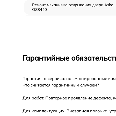
Ремонт механизма открывания двери Asko
OS8440
Замена ТЭН Asko OS8440
Замена таймера Asko OS8440
Замена предохранителя Asko OS8440
Гарантийные обязательст
Замена шнура питания Asko OS8440
Гарантия от сервиса: на смонтированные ко
Замена термодатчика Asko OS8440
Что считается гарантийным случаем?
Замена панели управления Asko OS8440
Для работ: Повторное проявление дефекта, 
Для комплектующих: Внезапная поломка, утр