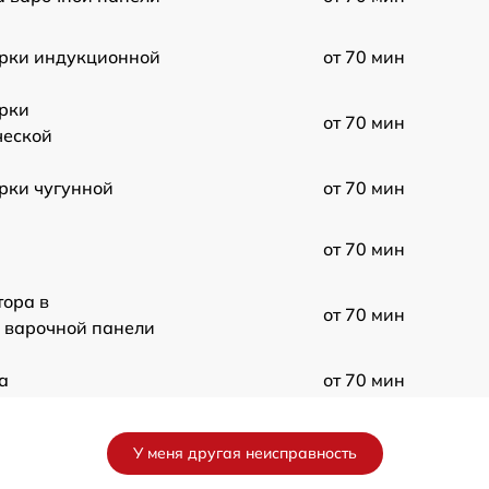
рки индукционной
от 70 мин
рки
от 70 мин
ческой
рки чугунной
от 70 мин
от 70 мин
тора в
от 70 мин
 варочной панели
а
от 70 мин
и управления
от 70 мин
У меня другая неисправность