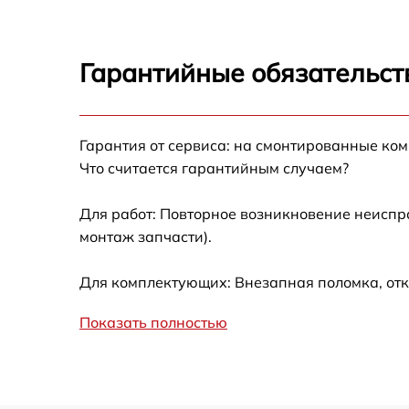
Ремонт модул
Сушильная машина
Ремонт перек
Гарантийные обязательст
Замена сенсо
Гарантия от сервиса: на смонтированные ко
Что считается гарантийным случаем?
Для работ: Повторное возникновение неиспр
монтаж запчасти).
Для комплектующих: Внезапная поломка, отк
Показать полностью