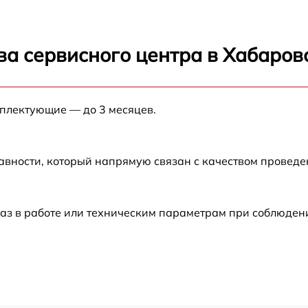
я управления
от 70 мин
лючателя
от 70 мин
ва сервисного центра в Хабаров
ра
от 70 мин
мплектующие — до 3 месяцев.
авности, который напрямую связан с качеством провед
аз в работе или техническим параметрам при соблюден