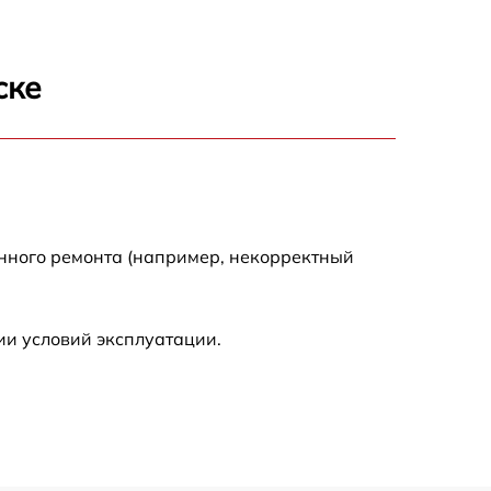
1900 р
750 р
ске
1600 р
енного ремонта (например, некорректный
ии условий эксплуатации.