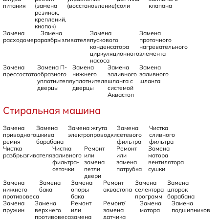
питания
(замена
(восстановление)
соли
клапана
резинок,
креплений,
кнопок)
Замена
Замена
Замена
Замена
расходомера
разбрызгивателя
пускового
проточного
конденсатора
нагревательного
циркуляционного
элемента
насоса
Замена
Замена П-
Замена
Замена
Замена
прессостата
образного
нижнего
заливного
заливного
уплотнителя
уплотнителя
шланга с
шланга
дверцы
дверцы
системой
Аквастоп
Стиральная машина
Замена
Замена
Замена жгута
Замена
Чистка
приводного
шкива
электропроводки
сетевого
сливного
ремня
барабана
фильтра
фильтра
Чистка
Чистка
Ремонт
Ремонт
Замена
разбрызгивателя
заливного
или
или
мотора
фильтра-
замена
замена
вентилятора
сеточки
петли
патрубка
сушки
двери
Замена
Замена
Замена
Ремонт
Замена
Замена
нижнего
бака
опоры
аквастопа
селектора
шторок
противовеса
бака
программ
барабана
Замена
Замена
Ремонт
Ремонт/
Замена
Замена
пружин
верхнего
или
замена
мотора
подшипников
противовеса
замена
датчика