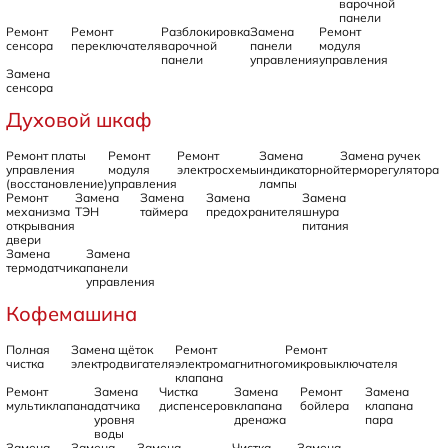
варочной
панели
Ремонт
Ремонт
Разблокировка
Замена
Ремонт
сенсора
переключателя
варочной
панели
модуля
панели
управления
управления
Замена
сенсора
Духовой шкаф
Ремонт платы
Ремонт
Ремонт
Замена
Замена ручек
управления
модуля
электросхемы
индикаторной
терморегулятора
(восстановление)
управления
лампы
Ремонт
Замена
Замена
Замена
Замена
механизма
ТЭН
таймера
предохранителя
шнура
открывания
питания
двери
Замена
Замена
термодатчика
панели
управления
Кофемашина
Полная
Замена щёток
Ремонт
Ремонт
чистка
электродвигателя
электромагнитного
микровыключателя
клапана
Ремонт
Замена
Чистка
Замена
Ремонт
Замена
мультиклапана
датчика
диспенсеров
клапана
бойлера
клапана
уровня
дренажа
пара
воды
Замена
Замена
Замена
Чистка
Замена