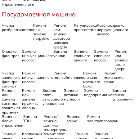
управления
платы
Посудомоечная машина
Чистка
Ремонт
Ремонт
Регулировка
Разблокировка
разбрызгивателя
или
или
прессостата
циркуляционного
замена
замена
насоса
патрубка
дозатора
моющих
средств
Очистка
Замена
Замена
Замена
Замена
Ремонт
фильтров
циркуляционного
улитки
сливного
сливного
или
насоса
шланга
насоса
замена
петли
двери
Чистка
Ремонт
Ремонт
Ремонт
Ремонт
заливного
циркуляционного
теплообменника
стакана
механизма
фильтра-
насоса
моечного
замка
сеточки
бака
Ремонт
Ремонт
Замена
Замена
Замена
Замена
или
или
платы
датчика
водоприёмника
панели
замена
замена
сенсорного
мутности
управления
системы
пружины
управления
защиты от
дверцы
протечек
Замена
Замена
Ремонт/
Замена
Ремонт
блока
ТЭН
замена
замка
электропроводки
управления
датчика
температуры
Замена
Корпусный
Ремонт платы
Замена
Замена
шнура
ремонт
управления
датчика
заливного