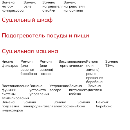
Замена
Замена
Замена
Замена
мотор-
реле
нагревателя
нагревателя
компрессора
оттайки
испарителя
Сушильный шкаф
Подогреватель посуды и пищи
Сушильная машина
Чистка
Ремонт
Ремонт
Восстановление
Ремонт
Замена
фильтров
(или
(или
герметичности
(или
ТЭНа
замена)
замена)
замена)
барабана
насоса
ремня
вращения
барабана
Восстановление
Замена
Устранение
Замена
Замена
функций
устройств
засора
питающего
дисплея
системы
управления
кабеля
вентилирования
Замена
Замена
Замена
Замена
Ремонт
подсветки
электродвигателя
электросхемы
бака
барабана
индикаторов