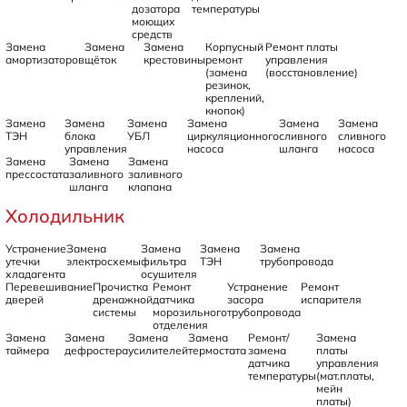
дозатора
температуры
моющих
средств
Замена
Замена
Замена
Корпусный
Ремонт платы
амортизаторов
щёток
крестовины
ремонт
управления
(замена
(восстановление)
резинок,
креплений,
кнопок)
Замена
Замена
Замена
Замена
Замена
Замена
ТЭН
блока
УБЛ
циркуляционного
сливного
сливного
управления
насоса
шланга
насоса
Замена
Замена
Замена
прессостата
заливного
заливного
шланга
клапана
Холодильник
Устранение
Замена
Замена
Замена
Замена
утечки
электросхемы
фильтра
ТЭН
трубопровода
хладагента
осушителя
Перевешивание
Прочистка
Ремонт
Устранение
Ремонт
дверей
дренажной
датчика
засора
испарителя
системы
морозильного
трубопровода
отделения
Замена
Замена
Замена
Замена
Ремонт/
Замена
таймера
дефростера
усилителей
термостата
замена
платы
датчика
управления
температуры
(мат.платы,
мейн
платы)