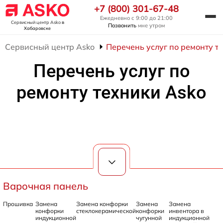
+7 (800) 301-67-48
Ежедневно с 9:00 до 21:00
Сервисный центр Asko
в
Позвонить
мне утром
Хабаровске
Сервисный центр Asko
Перечень услуг по ремонту т
Перечень услуг по
ремонту техники Asko
Варочная панель
Прошивка
Замена
Замена конфорки
Замена
Замена
конфорки
стеклокерамической
конфорки
инвентора в
индукционной
чугунной
индукционной