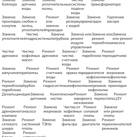
бойлера
датчика
уплотнительных
системы
трансформатора
воды
колец
подачи
воды
Замена
Замена
Ремонт
Замена
Замена
Удаление
прокладок,
скобок и
или
резервуара
насадок
засора
хомутов
колец,
замена
с водой
уплотнителей
проводки
Замена
Чистка
Замена
Замена или
Замена или
Замена
уплотнителей
гидросистемы
патрубков
ремонт
ремонт
или ремонт
модуля
термоблока
насоса
управления
Чистка
Чистка
Ремонт
Замена /
Замена
Ремонт
дренажа
кофейных
дренажа
чистка
пароблока
термодатчика
масел
счетчика
воды
Замена
Ремонт
Ремонт
Ремонт
Ремонт
Ремонт
капучинатора
помпы
счетчика
крана пара
двигателя
жерновов
воды
кофемолки
кофемолки
Ремонт
Замена
Ремонт
Ремонт
Замена
Замена
термоблока/
трубок
гидросистемы
кофемолки
жерновов
прокладок
пароблока
кофемолки
Декальцинация
Замена
Комплексная
Ремонт
Замена
Ремонт
датчиков
чистка
заварного
термостата
ЦЗУ
механизма
Ремонт
Ремонт
Замена
Чистка от
Ремонт
Замена
дренажного
насоса
жерновов
кофейных
силовой
или ремонт
клапана
масел
платы
платы
Замена
Ремонт
Замена
Замена
Замена
Ремонт
сетевого
системной
ТЭНа
фильтра
двигателя
переключателей
шнура
платы
режимов
Замена
Ремонт
блока
материнской